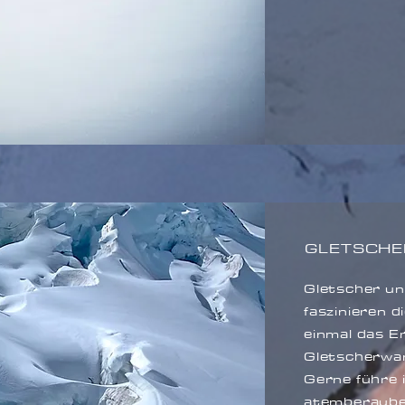
GLETSCHE
Gletscher und
faszinieren 
einmal das Er
Gletscherwa
Gerne führe i
atemberaube