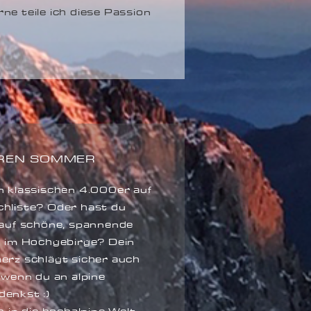
ne teile ich diese Passion
REN SOMMER
n klassischen 4.000er auf
hliste? Oder hast du
 auf schöne, spannende
n im Hochgebirge? Dein
erz schlägt sicher auch
 wenn du an alpine
enkst :)