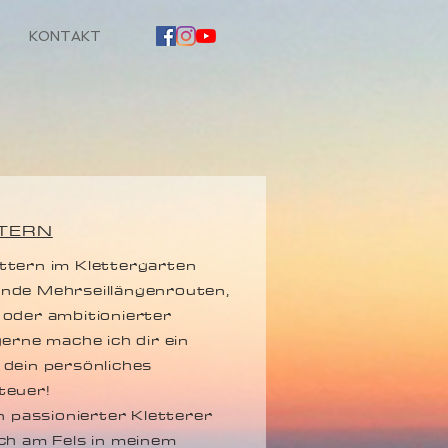
KONTAKT
TERN
ttern im Klettergarten
nde Mehrseillängenrouten,
 oder ambitionierter
gerne mache ich dir ein
 dein persönliches
teuer!
in passionierter Kletterer
ch am Fels in meinem