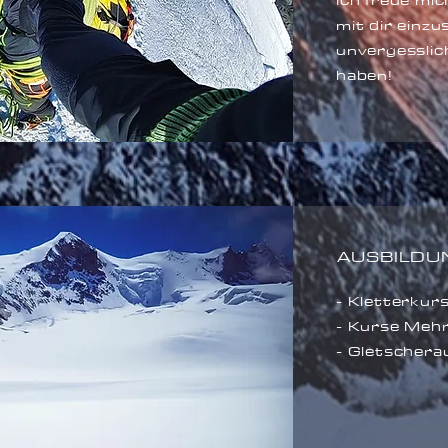
Ich freue mic
mit dir einz
unvergesslich
haben!
AUSBILDUN
- Kletterkur
- Kurse Mehr
- Gletschera