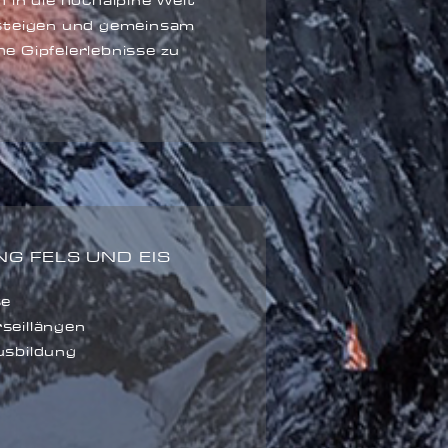
h in die hochalpine Welt
usteigen und gemeinsam
e Gipfelerlebnisse zu
G FELS UND EIS
se
seillängen
usbildung