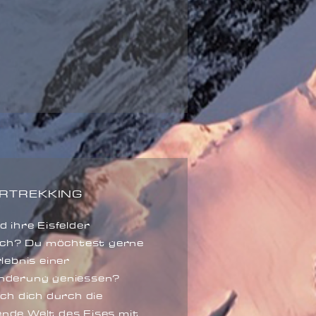
RTREKKING
 ihre Eisfelder
dich? Du möchtest gerne
lebnis einer
nderung geniessen?
ch dich durch die
nde Welt des Eises mit