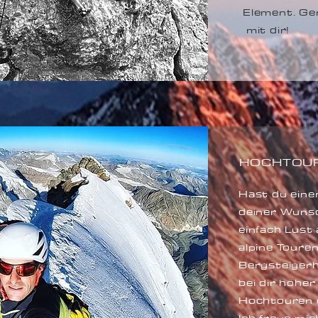
Element. Ger
mit dir!
HOCHTOU
Hast du eine
deiner Wunsc
einfach Lust
alpine Toure
Bergsteigerh
bei dir höher
Hochtouren d